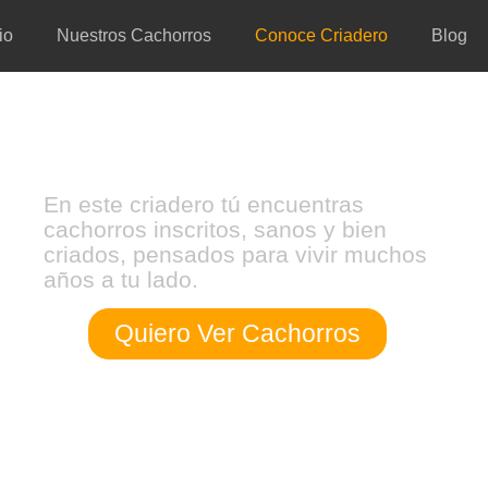
io
Nuestros Cachorros
Conoce Criadero
Blog
En este criadero tú encuentras
cachorros inscritos, sanos y bien
criados, pensados para vivir muchos
años a tu lado.
Quiero Ver Cachorros
O