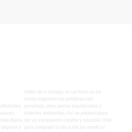
os
Socialización
n
para una vida en
io,
familia
liar
Antes de ir contigo, el cachorro ya ha
vivido experiencias positivas con
iferentes
personas, otros perros equilibrados y
 suaves
distintos ambientes. Así se prepara para
vida diaria.
ser un compañero estable y sociable, listo
 seguros y
para compartir tu día a día sin miedo ni