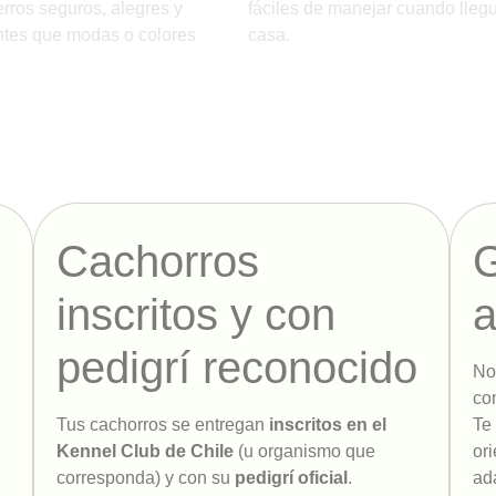
erros seguros, alegres y
fáciles de manejar cuando llegu
ntes que modas o colores
casa.
Cachorros
G
inscritos y con
pedigrí reconocido
No
co
Tus cachorros se entregan
inscritos en el
Te
Kennel Club de Chile
(u organismo que
or
corresponda) y con su
pedigrí oficial
.
ad