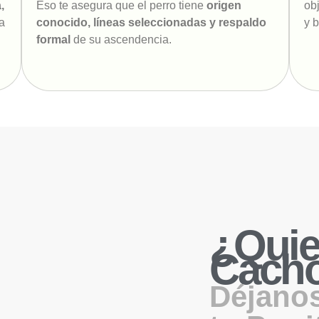
,
Eso te asegura que el perro tiene
origen
ob
ra
conocido, líneas seleccionadas y respaldo
y 
formal
de su ascendencia.
¿Quie
Cacho
Déjanos