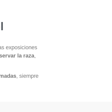
l
as exposiciones
servar la raza
,
amadas
, siempre