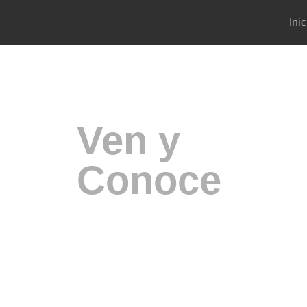
Inic
Ven y
Conoce
NUESTRO
CRIADER