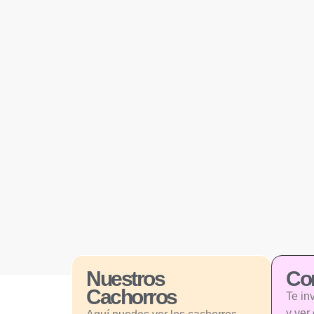
Nuestros
Con
Cachorros
Te in
y ver