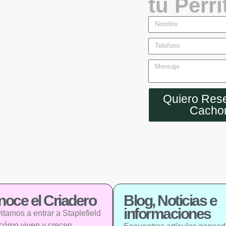
tu Perri
Quiero Rese
Cacho
oce el Criadero
Blog, Noticias e
informaciones
vitamos a entrar a Staplefield
 cómo viven y crecen