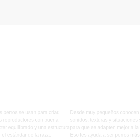
cción de
Los cachorr
es: salud,
crecen en u
cter y
entorno limp
uctura
seguro y fami
s perros se usan para criar.
Desde muy pequeños conocen d
s reproductores con buena
sonidos, texturas y situaciones
cter equilibrado y una estructura
para que se adapten mejor a la 
 el estándar de la raza.
Eso les ayuda a ser perros más