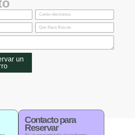
to
rvar un
rro
Contacto para
Reservar