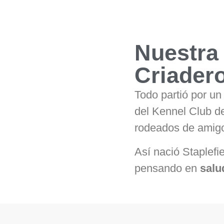
Nuestra 
Criadero
Todo partió por u
del Kennel Club d
rodeados de amigo
Así nació Staplefie
pensando en
salu